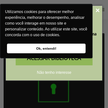
Utilizamos cookies para oferecer melhor
Acesse Nossa
experiência, melhorar o desempenho, analisar
Biblioteca Gratuita
como você interage em nosso site e
Home
Blog
Você conhece a LGPD? Saiba tudo neste artigo!
personalizar conteúdo. Ao utilizar este site, você
Aprenda a transformar a sua empresa em uma
concorda com o uso de cookies.
máquina de vendas
com nossos conteúdos gratuitos
Ok, entendi!
ACESSAR BIBLIOTECA
Não tenho interesse