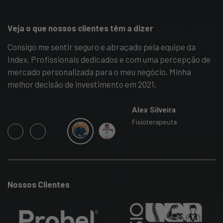
Veja o que nossos clientes têm a dizer
e
Consigo me sentir seguro e abraçado pela equipe da
A 
es
Index. Profissionais dedicados e com uma percepção de
ac
mercado personalizada para o meu negócio. Minha
v
melhor decisão de investimento em 2021.
a 
ap
Alex Silveira
Fisioterapeuta
 e
Nossos Clientes