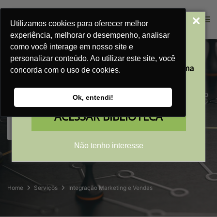
Utilizamos cookies para oferecer melhor
Acesse Nossa
experiência, melhorar o desempenho, analisar
Biblioteca Gratuita
como você interage em nosso site e
personalizar conteúdo. Ao utilizar este site, você
Construção de Chatbots
Aprenda a transformar a sua empresa em uma
concorda com o uso de cookies.
máquina de vendas
com nossos conteúdos gratuitos
Implementação de Chatbots para levar seu atendimento para o
Ok, entendi!
próximo nível!
ACESSAR BIBLIOTECA
Solicite Um Orçamento
Não tenho interesse
Home
Serviços
Integração Marketing e Vendas