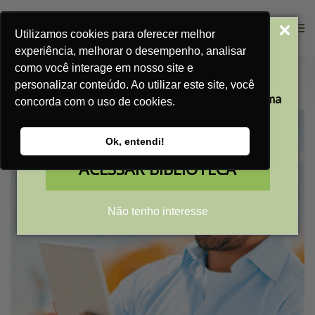
Utilizamos cookies para oferecer melhor
Acesse Nossa
experiência, melhorar o desempenho, analisar
Biblioteca Gratuita
como você interage em nosso site e
Home
Blog
personalizar conteúdo. Ao utilizar este site, você
Case de sucesso: como a Açotelha conquistou mais clientes?
Aprenda a transformar a sua empresa em uma
concorda com o uso de cookies.
máquina de vendas
com nossos conteúdos gratuitos
Ok, entendi!
ACESSAR BIBLIOTECA
Não tenho interesse