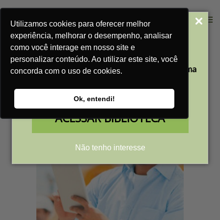
Categorias: Estudos de Caso
Utilizamos cookies para oferecer melhor
Acesse Nossa
experiência, melhorar o desempenho, analisar
Home
Blog
Estudos de Caso
Biblioteca Gratuita
como você interage em nosso site e
personalizar conteúdo. Ao utilizar este site, você
Aprenda a transformar a sua empresa em uma
concorda com o uso de cookies.
máquina de vendas
com nossos conteúdos gratuitos
Ok, entendi!
ACESSAR BIBLIOTECA
Não tenho interesse