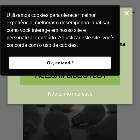
Categorias: Blog
Utilizamos cookies para oferecer melhor
Acesse Nossa
experiência, melhorar o desempenho, analisar
Home
Blog
Blog
Biblioteca Gratuita
como você interage em nosso site e
personalizar conteúdo. Ao utilizar este site, você
Aprenda a transformar a sua empresa em uma
concorda com o uso de cookies.
máquina de vendas
com nossos conteúdos gratuitos
Ok, entendi!
ACESSAR BIBLIOTECA
Não tenho interesse