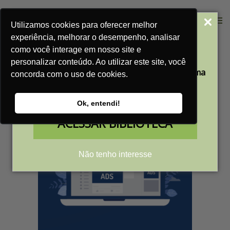
Categorias: Blog
Utilizamos cookies para oferecer melhor
Acesse Nossa
experiência, melhorar o desempenho, analisar
Home
Blog
Blog
Biblioteca Gratuita
como você interage em nosso site e
personalizar conteúdo. Ao utilizar este site, você
Aprenda a transformar a sua empresa em uma
concorda com o uso de cookies.
máquina de vendas
com nossos conteúdos gratuitos
Ok, entendi!
ACESSAR BIBLIOTECA
Não tenho interesse